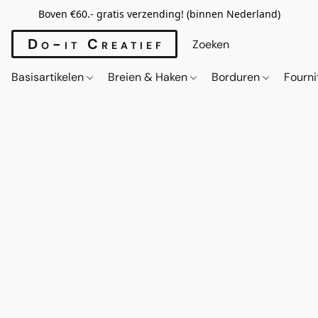
Boven €60.- gratis verzending! (binnen Nederland)
Do-it Creatief
Basisartikelen
Breien & Haken
Borduren
Fourn