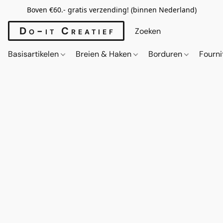
Boven €60.- gratis verzending! (binnen Nederland)
Do-it Creatief
Basisartikelen
Breien & Haken
Borduren
Fourn