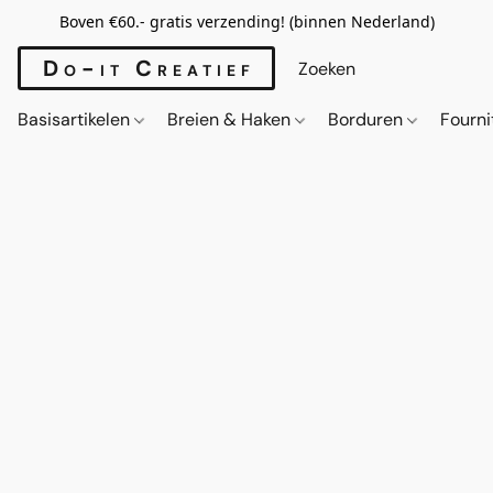
Boven €60.- gratis verzending! (binnen Nederland)
Do-it Creatief
Basisartikelen
Breien & Haken
Borduren
Fourn