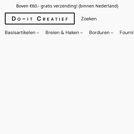
Boven €60.- gratis verzending! (binnen Nederland)
Do-it Creatief
Basisartikelen
Breien & Haken
Borduren
Fourn