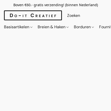
Boven €60.- gratis verzending! (binnen Nederland)
Do-it Creatief
Basisartikelen
Breien & Haken
Borduren
Fourn