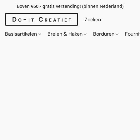
Boven €60.- gratis verzending! (binnen Nederland)
Do-it Creatief
Basisartikelen
Breien & Haken
Borduren
Fourn