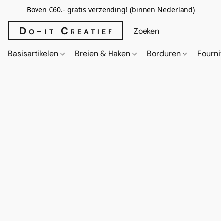
Boven €60.- gratis verzending! (binnen Nederland)
Do-it Creatief
Basisartikelen
Breien & Haken
Borduren
Fourn