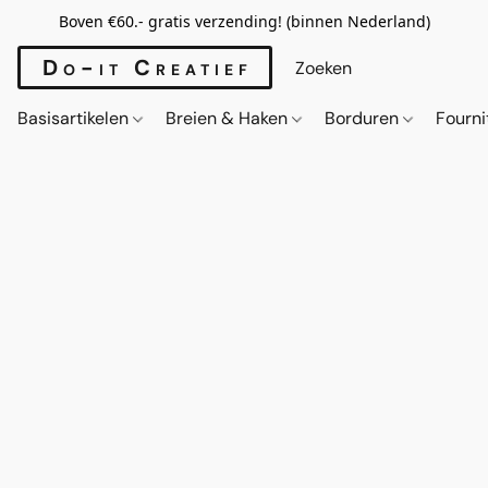
Boven €60.- gratis verzending! (binnen Nederland)
Do-it Creatief
Basisartikelen
Breien & Haken
Borduren
Fourn