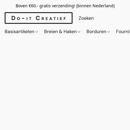
Boven €60.- gratis verzending! (binnen Nederland)
Do-it Creatief
Basisartikelen
Breien & Haken
Borduren
Fourn