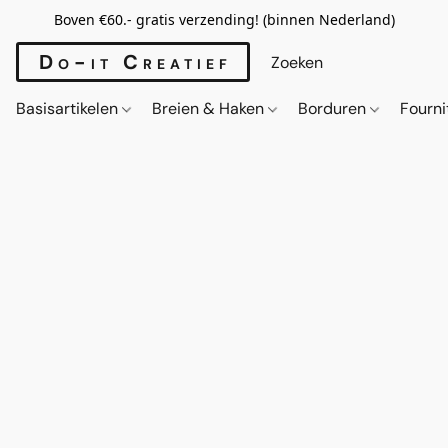
Boven €60.- gratis verzending! (binnen Nederland)
Do-it Creatief
Basisartikelen
Breien & Haken
Borduren
Fourn