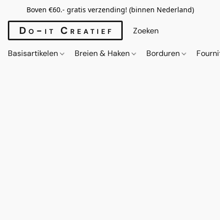
Boven €60.- gratis verzending! (binnen Nederland)
Do-it Creatief
Basisartikelen
Breien & Haken
Borduren
Fourn