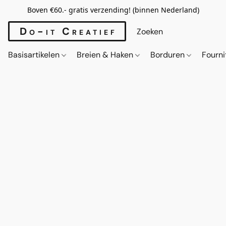
Boven €60.- gratis verzending! (binnen Nederland)
Do-it Creatief
Basisartikelen
Breien & Haken
Borduren
Fourn