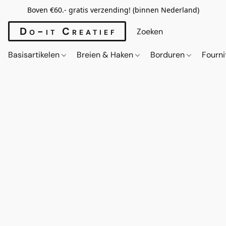
Boven €60.- gratis verzending! (binnen Nederland)
Do-it Creatief
Basisartikelen
Breien & Haken
Borduren
Fourn