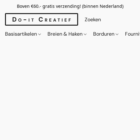
Boven €60.- gratis verzending! (binnen Nederland)
Do-it Creatief
Basisartikelen
Breien & Haken
Borduren
Fourn