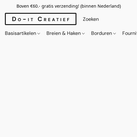
Boven €60.- gratis verzending! (binnen Nederland)
Do-it Creatief
Basisartikelen
Breien & Haken
Borduren
Fourn