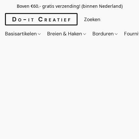
Boven €60.- gratis verzending! (binnen Nederland)
Do-it Creatief
Basisartikelen
Breien & Haken
Borduren
Fourn