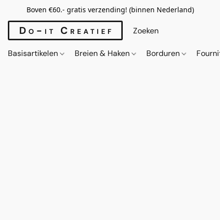
Boven €60.- gratis verzending! (binnen Nederland)
Do-it Creatief
Basisartikelen
Breien & Haken
Borduren
Fourn