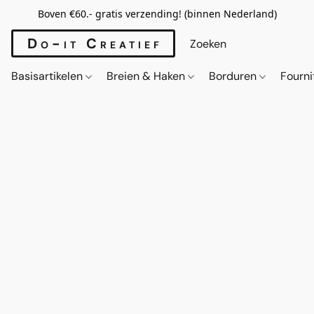
Boven €60.- gratis verzending! (binnen Nederland)
Do-it Creatief
Basisartikelen
Breien & Haken
Borduren
Fourn