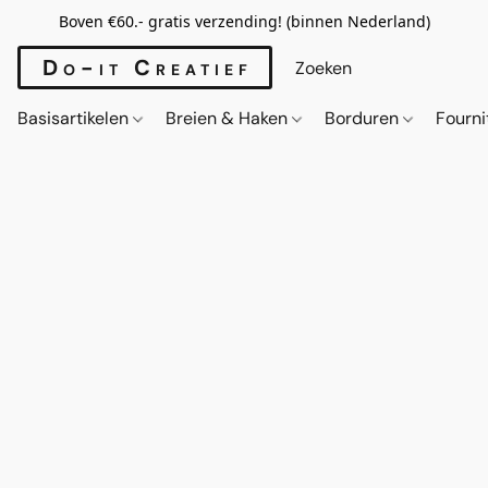
Boven €60.- gratis verzending! (binnen Nederland)
Do-it Creatief
Basisartikelen
Breien & Haken
Borduren
Fourn