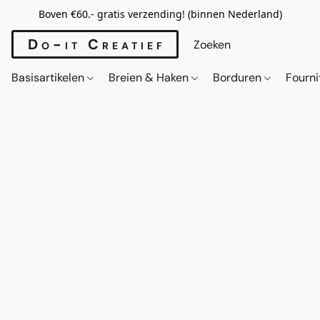
Boven €60.- gratis verzending! (binnen Nederland)
Do-it Creatief
Basisartikelen
Breien & Haken
Borduren
Fourn