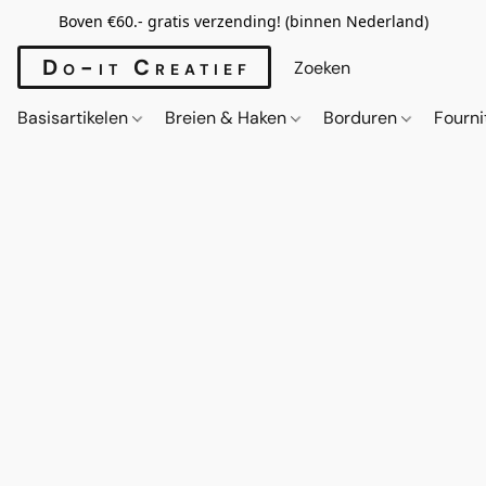
Boven €60.- gratis verzending! (binnen Nederland)
Do-it Creatief
Basisartikelen
Breien & Haken
Borduren
Fourn