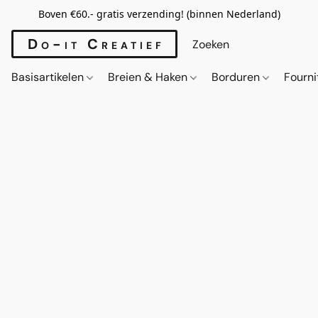
Boven €60.- gratis verzending! (binnen Nederland)
Do-it Creatief
Basisartikelen
Breien & Haken
Borduren
Fourn