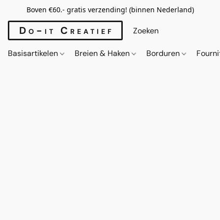
Boven €60.- gratis verzending! (binnen Nederland)
Do-it Creatief
Basisartikelen
Breien & Haken
Borduren
Fourn