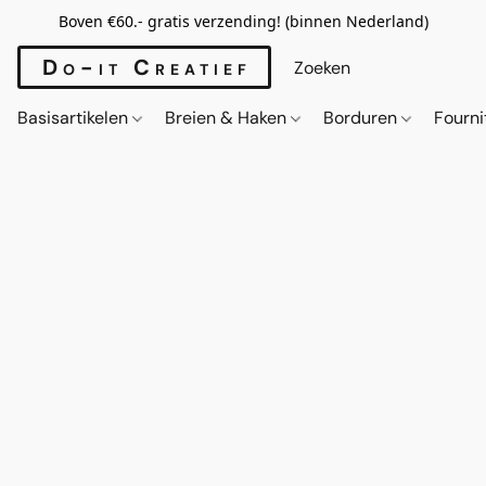
Boven €60.- gratis verzending! (binnen Nederland)
Do-it Creatief
Basisartikelen
Breien & Haken
Borduren
Fourn