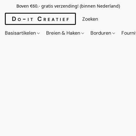
Boven €60.- gratis verzending! (binnen Nederland)
Do-it Creatief
Basisartikelen
Breien & Haken
Borduren
Fourn