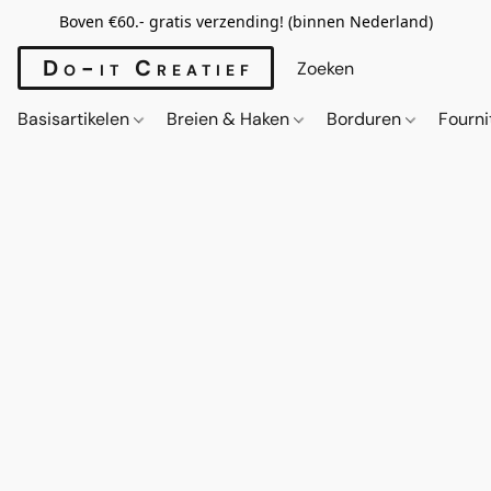
Boven €60.- gratis verzending! (binnen Nederland)
Do-it Creatief
Basisartikelen
Breien & Haken
Borduren
Fourn