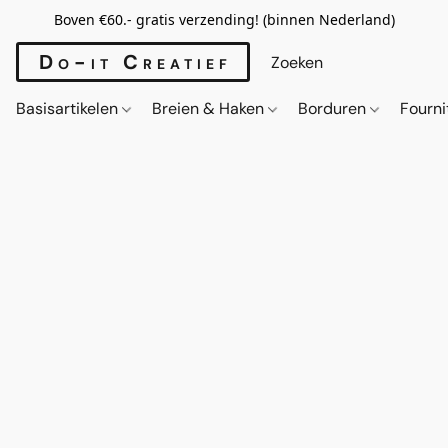
Boven €60.- gratis verzending! (binnen Nederland)
Do-it Creatief
Basisartikelen
Breien & Haken
Borduren
Fourn