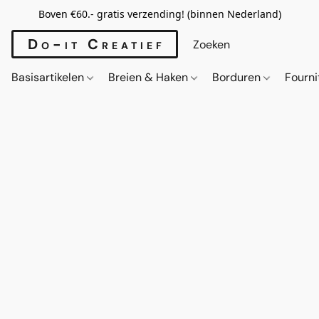
Boven €60.- gratis verzending! (binnen Nederland)
Do-it Creatief
Basisartikelen
Breien & Haken
Borduren
Fourn