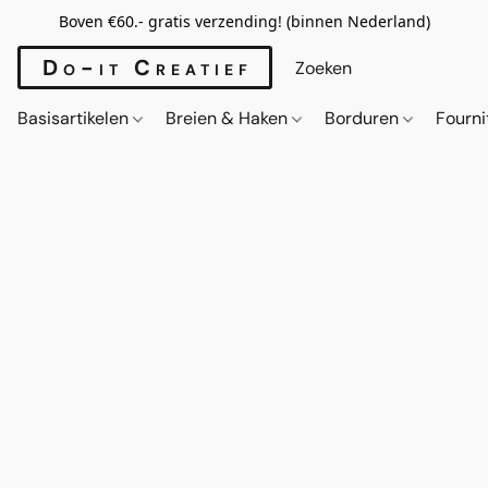
Boven €60.- gratis verzending! (binnen Nederland)
Do-it Creatief
Basisartikelen
Breien & Haken
Borduren
Fourn