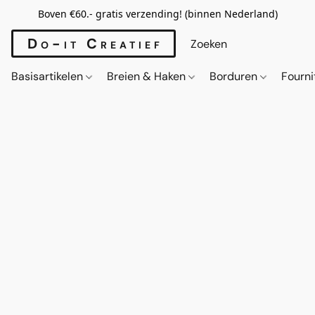
Boven €60.- gratis verzending! (binnen Nederland)
Do-it Creatief
Basisartikelen
Breien & Haken
Borduren
Fourn