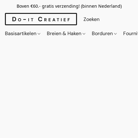
Boven €60.- gratis verzending! (binnen Nederland)
Do-it Creatief
Basisartikelen
Breien & Haken
Borduren
Fourn