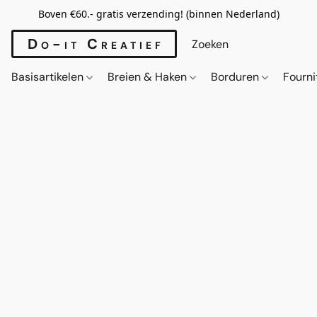
Boven €60.- gratis verzending! (binnen Nederland)
Do-it Creatief
Basisartikelen
Breien & Haken
Borduren
Fourn