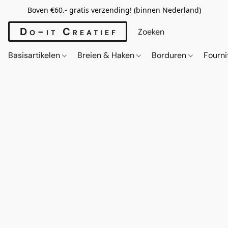
Boven €60.- gratis verzending! (binnen Nederland)
Do-it Creatief
Basisartikelen
Breien & Haken
Borduren
Fourn