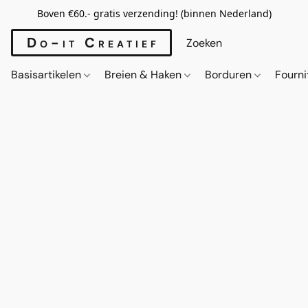
Boven €60.- gratis verzending! (binnen Nederland)
Do-it Creatief
Basisartikelen
Breien & Haken
Borduren
Fourn