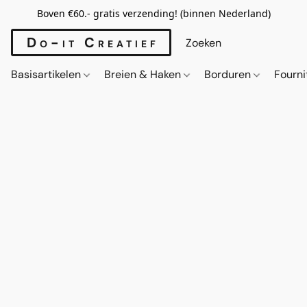
Boven €60.- gratis verzending! (binnen Nederland)
Do-it Creatief
Basisartikelen
Breien & Haken
Borduren
Fourn