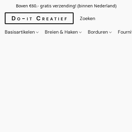
Boven €60.- gratis verzending! (binnen Nederland)
Do-it Creatief
Basisartikelen
Breien & Haken
Borduren
Fourn