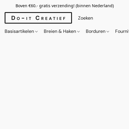
Boven €60.- gratis verzending! (binnen Nederland)
Do-it Creatief
Basisartikelen
Breien & Haken
Borduren
Fourn