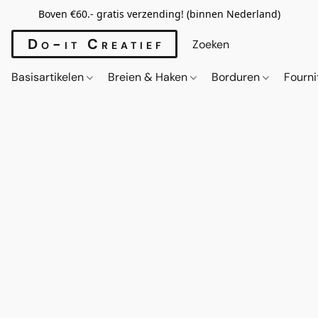
Boven €60.- gratis verzending! (binnen Nederland)
Do-it Creatief
Basisartikelen
Breien & Haken
Borduren
Fourn