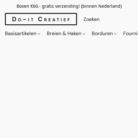
Boven €60.- gratis verzending! (binnen Nederland)
Do-it Creatief
Basisartikelen
Breien & Haken
Borduren
Fourn