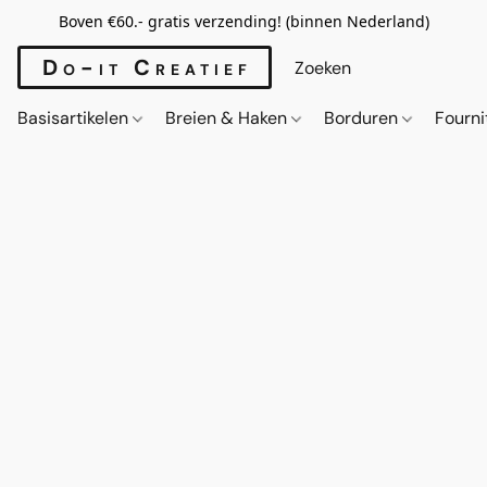
Boven €60.- gratis verzending! (binnen Nederland)
Do-it Creatief
Basisartikelen
Breien & Haken
Borduren
Fourn