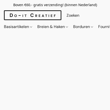
Boven €60.- gratis verzending! (binnen Nederland)
Do-it Creatief
Basisartikelen
Breien & Haken
Borduren
Fourn