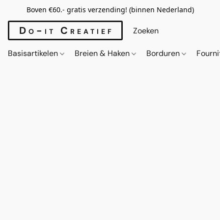
Boven €60.- gratis verzending! (binnen Nederland)
Do-it Creatief
Basisartikelen
Breien & Haken
Borduren
Fourn