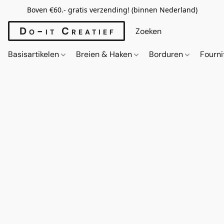
Boven €60.- gratis verzending! (binnen Nederland)
Do-it Creatief
Basisartikelen
Breien & Haken
Borduren
Fourn