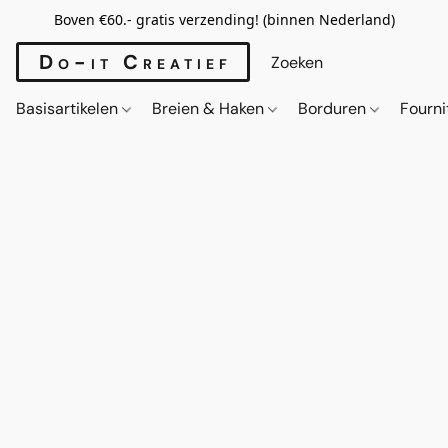
Boven €60.- gratis verzending! (binnen Nederland)
Do-it Creatief
Basisartikelen
Breien & Haken
Borduren
Fourn