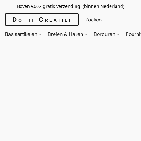
Boven €60.- gratis verzending! (binnen Nederland)
Do-it Creatief
Basisartikelen
Breien & Haken
Borduren
Fourn