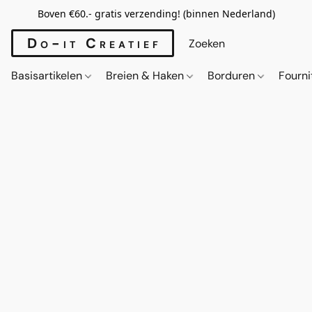
Boven €60.- gratis verzending! (binnen Nederland)
Do-it Creatief
Basisartikelen
Breien & Haken
Borduren
Fourn