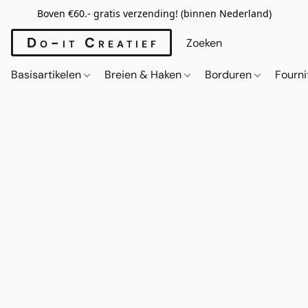
Boven €60.- gratis verzending! (binnen Nederland)
Do-it Creatief
Basisartikelen
Breien & Haken
Borduren
Fourn