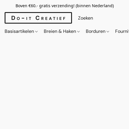
Boven €60.- gratis verzending! (binnen Nederland)
Do-it Creatief
Basisartikelen
Breien & Haken
Borduren
Fourn