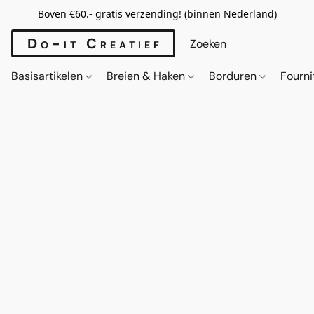
Boven €60.- gratis verzending! (binnen Nederland)
Do-it Creatief
Basisartikelen
Breien & Haken
Borduren
Fourn