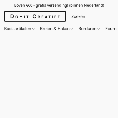
Boven €60.- gratis verzending! (binnen Nederland)
Do-it Creatief
Basisartikelen
Breien & Haken
Borduren
Fourn